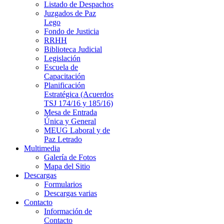
Listado de Despachos
Juzgados de Paz
Lego
Fondo de Justicia
RRHH
Biblioteca Judicial
Legislación
Escuela de
Capacitación
Planificación
Estratégica (Acuerdos
TSJ 174/16 y 185/16)
Mesa de Entrada
Única y General
MEUG Laboral y de
Paz Letrado
Multimedia
Galería de Fotos
Mapa del Sitio
Descargas
Formularios
Descargas varias
Contacto
Información de
Contacto