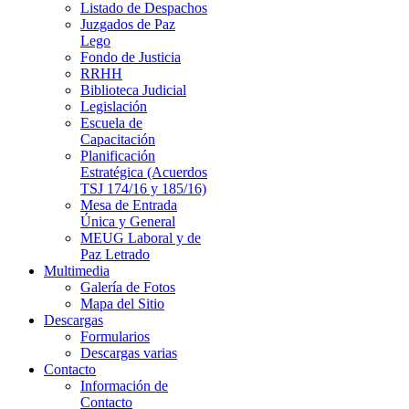
Listado de Despachos
Juzgados de Paz
Lego
Fondo de Justicia
RRHH
Biblioteca Judicial
Legislación
Escuela de
Capacitación
Planificación
Estratégica (Acuerdos
TSJ 174/16 y 185/16)
Mesa de Entrada
Única y General
MEUG Laboral y de
Paz Letrado
Multimedia
Galería de Fotos
Mapa del Sitio
Descargas
Formularios
Descargas varias
Contacto
Información de
Contacto