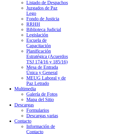
Listado de Despachos
Juzgados de Paz
Lego
Fondo de Justicia
RRHH
Biblioteca Judicial
Legislación
Escuela de
Capacitación
Planificación
Estratégica (Acuerdos
TSJ 174/16 y 185/16)
Mesa de Entrada
Única y General
MEUG Laboral y de
Paz Letrado
Multimedia
Galería de Fotos
Mapa del Sitio
Descargas
Formularios
Descargas varias
Contacto
Información de
Contacto