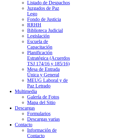
Listado de Despachos
Juzgados de Paz
Lego
Fondo de Justicia
RRHH
Biblioteca Judicial
Legislación
Escuela de
Capacitación
Planificación
Estratégica (Acuerdos
TSJ 174/16 y 185/16)
Mesa de Entrada
Única y General
MEUG Laboral y de
Paz Letrado
Multimedia
Galería de Fotos
Mapa del Sitio
Descargas
Formularios
Descargas varias
Contacto
Información de
Contacto