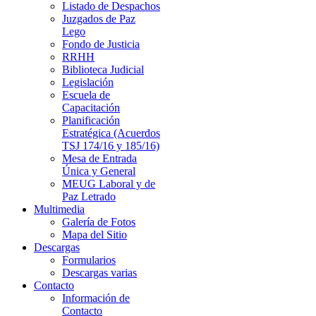
Listado de Despachos
Juzgados de Paz
Lego
Fondo de Justicia
RRHH
Biblioteca Judicial
Legislación
Escuela de
Capacitación
Planificación
Estratégica (Acuerdos
TSJ 174/16 y 185/16)
Mesa de Entrada
Única y General
MEUG Laboral y de
Paz Letrado
Multimedia
Galería de Fotos
Mapa del Sitio
Descargas
Formularios
Descargas varias
Contacto
Información de
Contacto