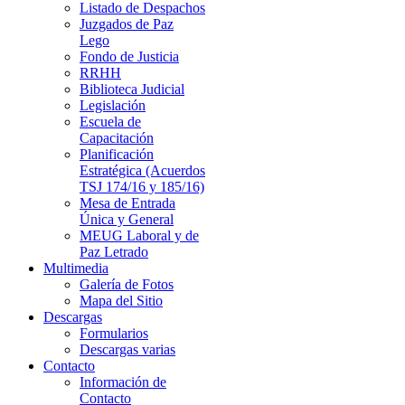
Listado de Despachos
Juzgados de Paz
Lego
Fondo de Justicia
RRHH
Biblioteca Judicial
Legislación
Escuela de
Capacitación
Planificación
Estratégica (Acuerdos
TSJ 174/16 y 185/16)
Mesa de Entrada
Única y General
MEUG Laboral y de
Paz Letrado
Multimedia
Galería de Fotos
Mapa del Sitio
Descargas
Formularios
Descargas varias
Contacto
Información de
Contacto