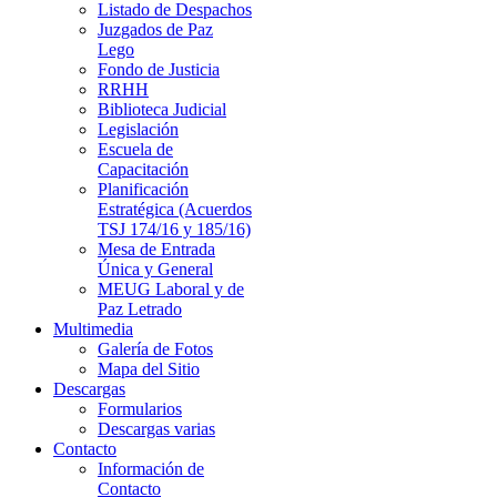
Listado de Despachos
Juzgados de Paz
Lego
Fondo de Justicia
RRHH
Biblioteca Judicial
Legislación
Escuela de
Capacitación
Planificación
Estratégica (Acuerdos
TSJ 174/16 y 185/16)
Mesa de Entrada
Única y General
MEUG Laboral y de
Paz Letrado
Multimedia
Galería de Fotos
Mapa del Sitio
Descargas
Formularios
Descargas varias
Contacto
Información de
Contacto