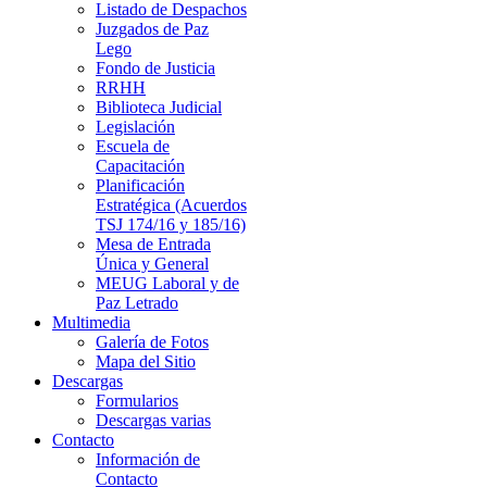
Listado de Despachos
Juzgados de Paz
Lego
Fondo de Justicia
RRHH
Biblioteca Judicial
Legislación
Escuela de
Capacitación
Planificación
Estratégica (Acuerdos
TSJ 174/16 y 185/16)
Mesa de Entrada
Única y General
MEUG Laboral y de
Paz Letrado
Multimedia
Galería de Fotos
Mapa del Sitio
Descargas
Formularios
Descargas varias
Contacto
Información de
Contacto