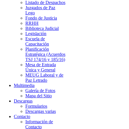
Listado de Despachos
Juzgados de Paz
Lego
Fondo de Justicia
RRHH
Biblioteca Judicial
Legislación
Escuela de
Capacitación
Planificación
Estratégica (Acuerdos
TSJ 174/16 y 185/16)
Mesa de Entrada
Única y General
MEUG Laboral y de
Paz Letrado
Multimedia
Galería de Fotos
Mapa del Sitio
Descargas
Formularios
Descargas varias
Contacto
Información de
Contacto