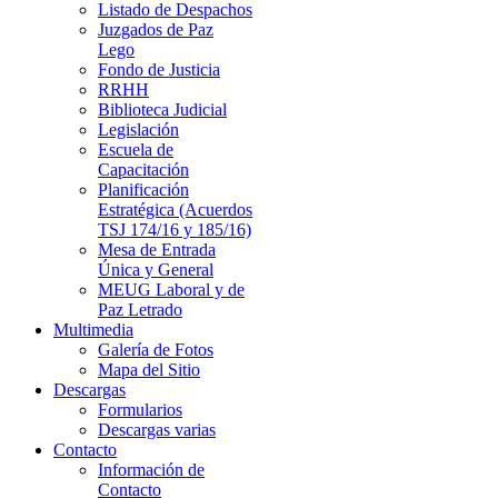
Listado de Despachos
Juzgados de Paz
Lego
Fondo de Justicia
RRHH
Biblioteca Judicial
Legislación
Escuela de
Capacitación
Planificación
Estratégica (Acuerdos
TSJ 174/16 y 185/16)
Mesa de Entrada
Única y General
MEUG Laboral y de
Paz Letrado
Multimedia
Galería de Fotos
Mapa del Sitio
Descargas
Formularios
Descargas varias
Contacto
Información de
Contacto