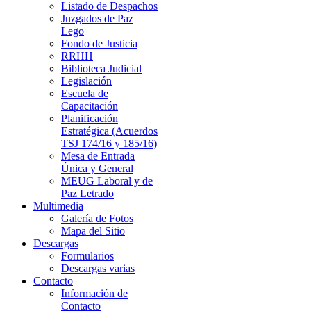
Listado de Despachos
Juzgados de Paz
Lego
Fondo de Justicia
RRHH
Biblioteca Judicial
Legislación
Escuela de
Capacitación
Planificación
Estratégica (Acuerdos
TSJ 174/16 y 185/16)
Mesa de Entrada
Única y General
MEUG Laboral y de
Paz Letrado
Multimedia
Galería de Fotos
Mapa del Sitio
Descargas
Formularios
Descargas varias
Contacto
Información de
Contacto