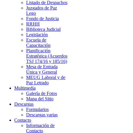
Listado de Despachos
Juzgados de Paz
Lego
Fondo de Justicia
RRHH
Biblioteca Judicial
Legislación
Escuela de
Capacitación
Planificación
Estratégica (Acuerdos
TSJ 174/16 y 185/16)
Mesa de Entrada
Única y General
MEUG Laboral y de
Paz Letrado
Multimedia
Galería de Fotos
Mapa del Sitio
Descargas
Formularios
Descargas varias
Contacto
Información de
Contacto