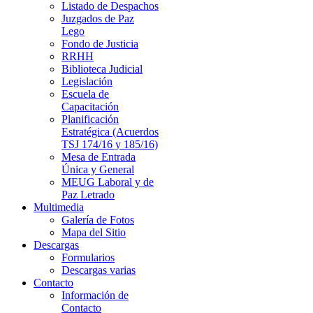
Listado de Despachos
Juzgados de Paz
Lego
Fondo de Justicia
RRHH
Biblioteca Judicial
Legislación
Escuela de
Capacitación
Planificación
Estratégica (Acuerdos
TSJ 174/16 y 185/16)
Mesa de Entrada
Única y General
MEUG Laboral y de
Paz Letrado
Multimedia
Galería de Fotos
Mapa del Sitio
Descargas
Formularios
Descargas varias
Contacto
Información de
Contacto