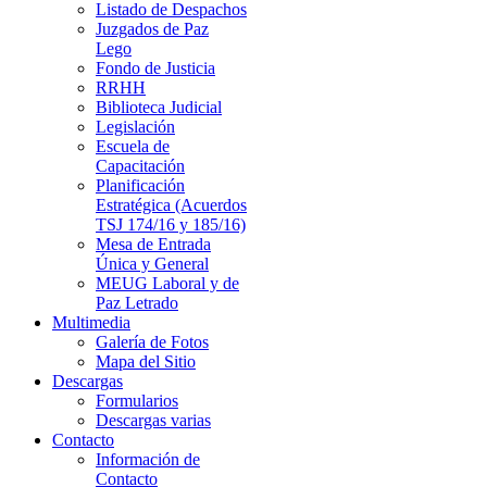
Listado de Despachos
Juzgados de Paz
Lego
Fondo de Justicia
RRHH
Biblioteca Judicial
Legislación
Escuela de
Capacitación
Planificación
Estratégica (Acuerdos
TSJ 174/16 y 185/16)
Mesa de Entrada
Única y General
MEUG Laboral y de
Paz Letrado
Multimedia
Galería de Fotos
Mapa del Sitio
Descargas
Formularios
Descargas varias
Contacto
Información de
Contacto