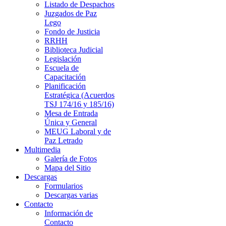
Listado de Despachos
Juzgados de Paz
Lego
Fondo de Justicia
RRHH
Biblioteca Judicial
Legislación
Escuela de
Capacitación
Planificación
Estratégica (Acuerdos
TSJ 174/16 y 185/16)
Mesa de Entrada
Única y General
MEUG Laboral y de
Paz Letrado
Multimedia
Galería de Fotos
Mapa del Sitio
Descargas
Formularios
Descargas varias
Contacto
Información de
Contacto