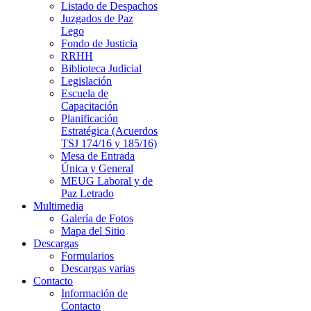
Listado de Despachos
Juzgados de Paz
Lego
Fondo de Justicia
RRHH
Biblioteca Judicial
Legislación
Escuela de
Capacitación
Planificación
Estratégica (Acuerdos
TSJ 174/16 y 185/16)
Mesa de Entrada
Única y General
MEUG Laboral y de
Paz Letrado
Multimedia
Galería de Fotos
Mapa del Sitio
Descargas
Formularios
Descargas varias
Contacto
Información de
Contacto