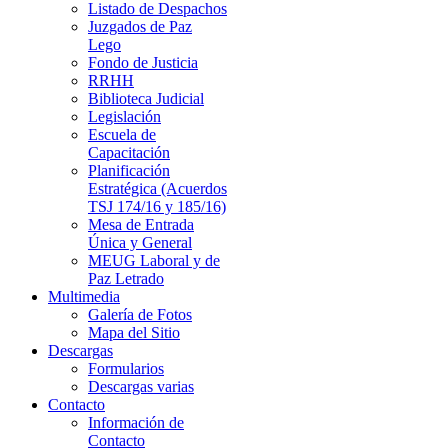
Listado de Despachos
Juzgados de Paz
Lego
Fondo de Justicia
RRHH
Biblioteca Judicial
Legislación
Escuela de
Capacitación
Planificación
Estratégica (Acuerdos
TSJ 174/16 y 185/16)
Mesa de Entrada
Única y General
MEUG Laboral y de
Paz Letrado
Multimedia
Galería de Fotos
Mapa del Sitio
Descargas
Formularios
Descargas varias
Contacto
Información de
Contacto