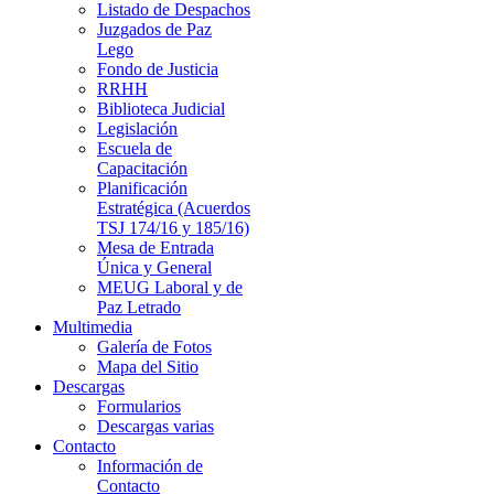
Listado de Despachos
Juzgados de Paz
Lego
Fondo de Justicia
RRHH
Biblioteca Judicial
Legislación
Escuela de
Capacitación
Planificación
Estratégica (Acuerdos
TSJ 174/16 y 185/16)
Mesa de Entrada
Única y General
MEUG Laboral y de
Paz Letrado
Multimedia
Galería de Fotos
Mapa del Sitio
Descargas
Formularios
Descargas varias
Contacto
Información de
Contacto