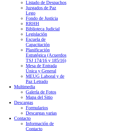
Listado de Despachos
Juzgados de Paz
Lego
Fondo de Justicia
RRHH
Biblioteca Judicial
Legislación
Escuela de
Capacitación
Planificación
Estratégica (Acuerdos
TSJ 174/16 y 185/16)
Mesa de Entrada
Única y General
MEUG Laboral y de
Paz Letrado
Multimedia
Galería de Fotos
Mapa del Sitio
Descargas
Formularios
Descargas varias
Contacto
Información de
Contacto