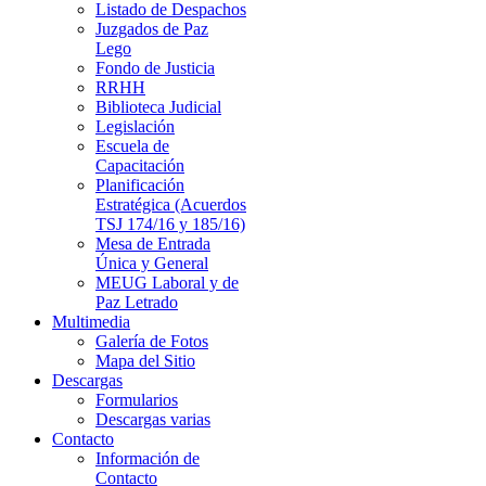
Listado de Despachos
Juzgados de Paz
Lego
Fondo de Justicia
RRHH
Biblioteca Judicial
Legislación
Escuela de
Capacitación
Planificación
Estratégica (Acuerdos
TSJ 174/16 y 185/16)
Mesa de Entrada
Única y General
MEUG Laboral y de
Paz Letrado
Multimedia
Galería de Fotos
Mapa del Sitio
Descargas
Formularios
Descargas varias
Contacto
Información de
Contacto